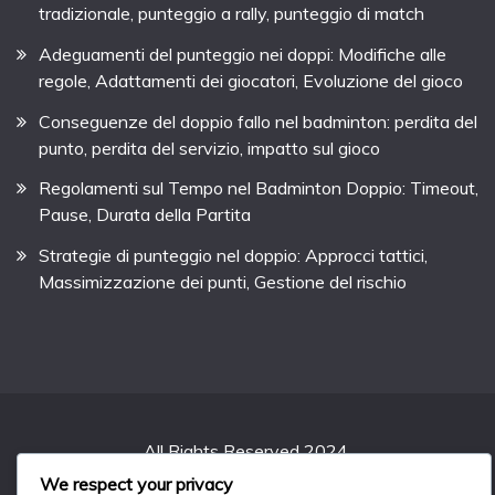
tradizionale, punteggio a rally, punteggio di match
Adeguamenti del punteggio nei doppi: Modifiche alle
regole, Adattamenti dei giocatori, Evoluzione del gioco
Conseguenze del doppio fallo nel badminton: perdita del
punto, perdita del servizio, impatto sul gioco
Regolamenti sul Tempo nel Badminton Doppio: Timeout,
Pause, Durata della Partita
Strategie di punteggio nel doppio: Approcci tattici,
Massimizzazione dei punti, Gestione del rischio
All Rights Reserved 2024.
Proudly powered by WordPress
|
Theme: Fairy by
We respect your privacy