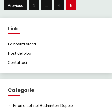
Posts
Previous
1
…
4
5
pagination
Link
La nostra storia
Post del blog
Contattaci
Categorie
Errori e Let nel Badminton Doppio